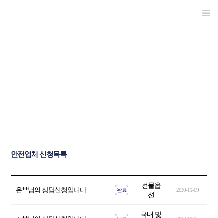
안전업체선정
안전업체 신청목록
선물옵
은**님의 상담신청입니다.
완료
2020-11-09
션
국내 및